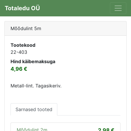
Totaledu OÜ
Mõõdulint 5m
Tootekood
22-403
Hind käibemaksuga
4,96
Metall-lint. Tagasikeriv.
Sarnased tooted
Mõõdulint 2m
2,98