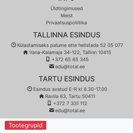
Üldtingimused
Meist
Privaatsuspoliitika
TALLINNA ESINDUS
Külastamiseks palume ette helistada 52 05 077
Vana-Kalamaja 34-122, Tallinn 10415
+372 65 65 345
edu@total.ee
TARTU ESINDUS
Esindus avatud E-R kl 8.30-17.00
Ravila 63, Tartu 50411
+372 7 331 112
edu@total.ee
Tootegrupid
© 2018 Copyright:
Reboot OÜ