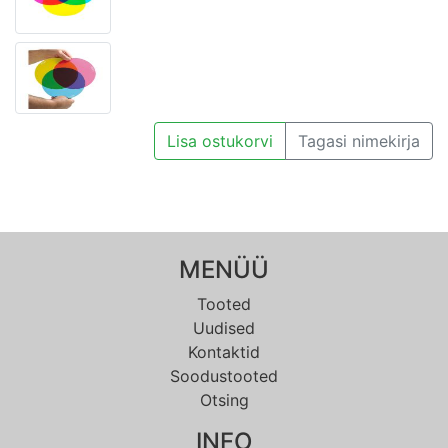
Lisa ostukorvi
Tagasi nimekirja
MENÜÜ
Tooted
Uudised
Kontaktid
Soodustooted
Otsing
INFO