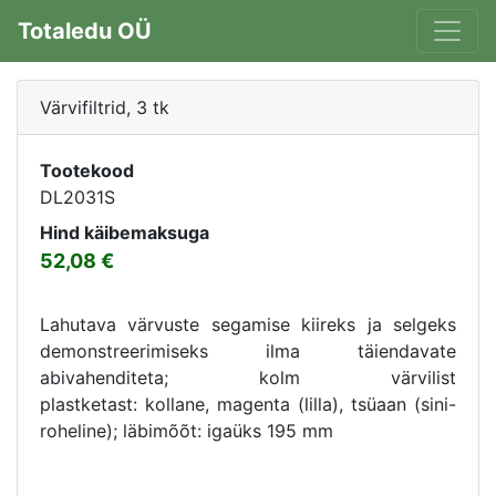
Totaledu OÜ
Värvifiltrid, 3 tk
Tootekood
DL2031S
Hind käibemaksuga
52,08
Lahutava värvuste segamise kiireks ja selgeks
demonstreerimiseks ilma täiendavate
abivahenditeta;
kolm värvilist
plastketast:
kollane, magenta (lilla), tsüaan (sini-
roheline);
läbimõõt: igaüks 195 mm