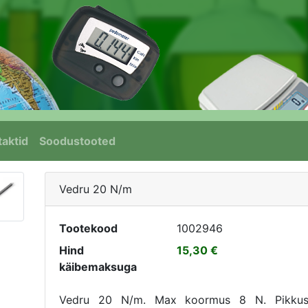
aktid
Soodustooted
Vedru 20 N/m
Tootekood
1002946
Hind
15,30
käibemaksuga
Vedru 20 N/m. Max koormus 8 N. Pikku