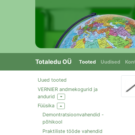
Totaledu OÜ
Tooted
Uudised
Kont
Uued tooted
VERNIER andmekogurid ja
andurid
Toggle Dropdown
Füüsika
Toggle Dropdown
Demontratsioonvahendid -
põhikool
Praktiliste tööde vahendid