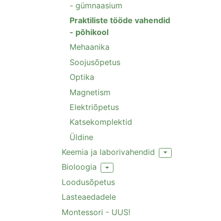
- gümnaasium
Praktiliste tööde vahendid
- põhikool
Mehaanika
Soojusõpetus
Optika
Magnetism
Elektriõpetus
Katsekomplektid
Üldine
Keemia ja laborivahendid
Toggle Dropdown
Bioloogia
Toggle Dropdown
Loodusõpetus
Lasteaedadele
Montessori - UUS!