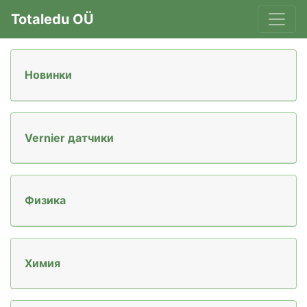
Totaledu OÜ
Hовинки
Vernier датчики
Физика
Xимия