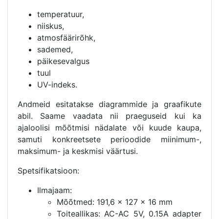
temperatuur,
niiskus,
atmosfäärirõhk,
sademed,
päikesevalgus
tuul
UV-indeks.
Andmeid esitatakse diagrammide ja graafikute
abil. Saame vaadata nii praeguseid kui ka
ajaloolisi mõõtmisi nädalate või kuude kaupa,
samuti konkreetsete perioodide miinimum-,
maksimum- ja keskmisi väärtusi.
Spetsifikatsioon:
Ilmajaam:
Mõõtmed: 191,6 x 127 x 16 mm
Toiteallikas: AC-AC 5V, 0.15A adapter