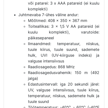
või patarei: 3 x AAA patareid (ei kuulu
komplekti)
Juhtmevaba 7-ühes väline andur:
Mõõtmed: 408 x 350 x 367 mm
Toiteallikas: 3 x 1,5 V AA patareid (ei
kuulu komplekti), varutoide:
päikesepaneel
Ilmaandmed: temperatuur, niiskus,
tuule kiirus, tuule suund, sademete
hulk, UVI (UV-kiirguse indeks) ja
valguse intensiivsus
Raadiosagedus: 868 MHz
Raadiosagedusvahemik: 150 m (492
jalga)
Edastusintervall: iga 20 sekundi järel:
UV, valguse intensiivsus, tuule kiirus,
temperatuur, niiskus, sademete hulk ja
tuule suund
Töötemperatuur: -40°C - 60°C (-40°F