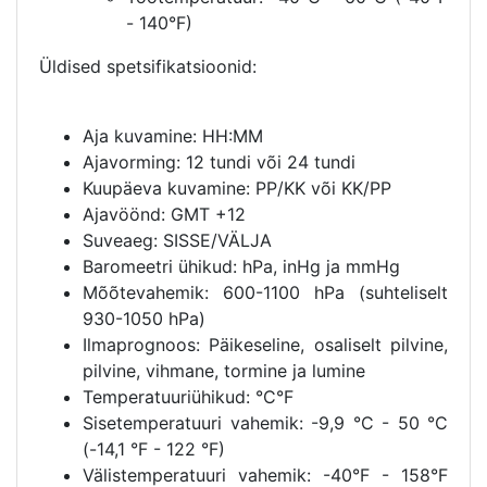
- 140°F)
Üldised spetsifikatsioonid:
Aja kuvamine: HH:MM
Ajavorming: 12 tundi või 24 tundi
Kuupäeva kuvamine: PP/KK või KK/PP
Ajavöönd: GMT +12
Suveaeg: SISSE/VÄLJA
Baromeetri ühikud: hPa, inHg ja mmHg
Mõõtevahemik: 600-1100 hPa (suhteliselt
930-1050 hPa)
Ilmaprognoos: Päikeseline, osaliselt pilvine,
pilvine, vihmane, tormine ja lumine
Temperatuuriühikud: °C°F
Sisetemperatuuri vahemik: -9,9 °C - 50 °C
(-14,1 °F - 122 °F)
Välistemperatuuri vahemik: -40°F - 158°F