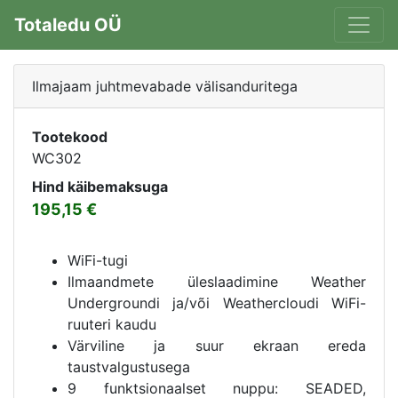
Totaledu OÜ
Ilmajaam juhtmevabade välisanduritega
Tootekood
WC302
Hind käibemaksuga
195,15
WiFi-tugi
Ilmaandmete üleslaadimine Weather
Undergroundi ja/või Weathercloudi WiFi-
ruuteri kaudu
Värviline ja suur ekraan ereda
taustvalgustusega
9 funktsionaalset nuppu: SEADED,