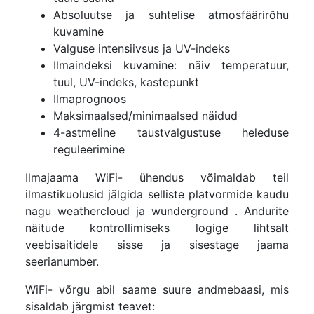
Absoluutse ja suhtelise atmosfäärirõhu
kuvamine
Valguse intensiivsus ja UV-indeks
Ilmaindeksi kuvamine: näiv temperatuur,
tuul, UV-indeks, kastepunkt
Ilmaprognoos
Maksimaalsed/minimaalsed näidud
4-astmeline taustvalgustuse heleduse
reguleerimine
Ilmajaama WiFi- ühendus võimaldab teil
ilmastikuolusid jälgida selliste platvormide kaudu
nagu weathercloud ja wunderground . Andurite
näitude kontrollimiseks logige lihtsalt
veebisaitidele sisse ja sisestage jaama
seerianumber.
WiFi- võrgu abil saame suure andmebaasi, mis
sisaldab järgmist teavet: