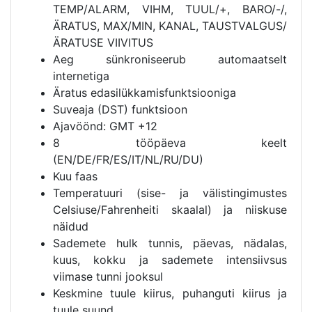
TEMP/ALARM, VIHM, TUUL/+, BARO/-/,
ÄRATUS, MAX/MIN, KANAL, TAUSTVALGUS/
ÄRATUSE VIIVITUS
Aeg sünkroniseerub automaatselt
internetiga
Äratus edasilükkamisfunktsiooniga
Suveaja (DST) funktsioon
Ajavöönd: GMT +12
8 tööpäeva keelt
(EN/DE/FR/ES/IT/NL/RU/DU)
Kuu faas
Temperatuuri (sise- ja välistingimustes
Celsiuse/Fahrenheiti skaalal) ja niiskuse
näidud
Sademete hulk tunnis, päevas, nädalas,
kuus, kokku ja sademete intensiivsus
viimase tunni jooksul
Keskmine tuule kiirus, puhanguti kiirus ja
tuule suund