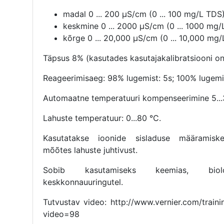
madal 0 ... 200 μS/cm (0 ... 100 mg/L TDS
keskmine 0 ... 2000 μS/cm (0 ... 1000 mg
kõrge 0 ... 20,000 μS/cm (0 ... 10,000 mg
Täpsus 8% (kasutades kasutajakalibratsiooni o
Reageerimisaeg: 98% lugemist: 5s; 100% lugemi
Automaatne temperatuuri kompenseerimine 5..
Lahuste temperatuur: 0...80 °C.
Kasutatakse ioonide sisladuse määramiske
mõõtes lahuste juhtivust.
Sobib kasutamiseks keemias, biol
keskkonnauuringutel.
Tutvustav video: http://www.vernier.com/traini
video=98