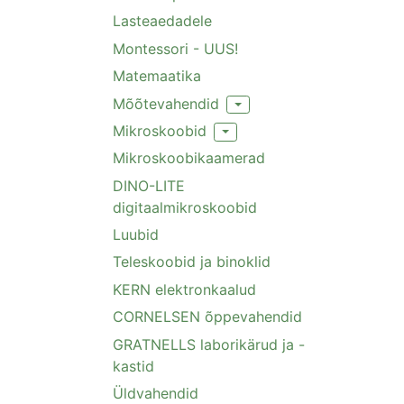
Lasteaedadele
Montessori - UUS!
Matemaatika
Mõõtevahendid
Toggle Dropdown
Mikroskoobid
Toggle Dropdown
Mikroskoobikaamerad
DINO-LITE
digitaalmikroskoobid
Luubid
Teleskoobid ja binoklid
KERN elektronkaalud
CORNELSEN õppevahendid
GRATNELLS laborikärud ja -
kastid
Üldvahendid