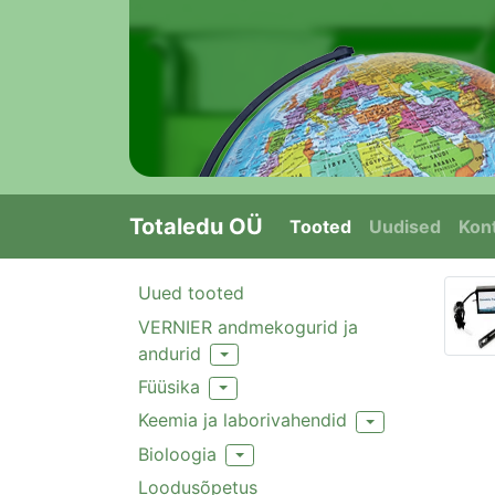
Totaledu OÜ
Tooted
Uudised
Kont
Uued tooted
VERNIER andmekogurid ja
andurid
Toggle Dropdown
Füüsika
Toggle Dropdown
Keemia ja laborivahendid
Toggle Dropdown
Bioloogia
Toggle Dropdown
Loodusõpetus