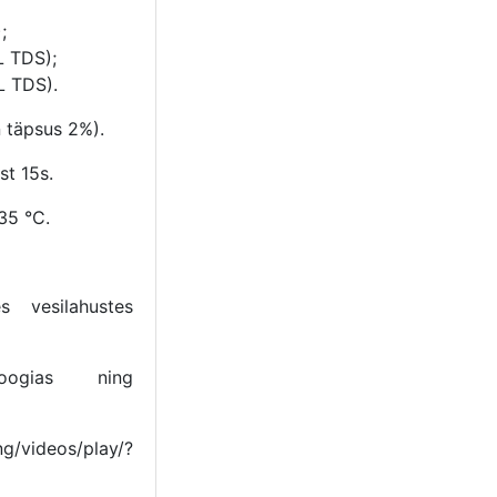
);
/L TDS);
/L TDS).
n täpsus 2%).
st 15s.
.35 °C.
s vesilahustes
oogias ning
ng/videos/play/?