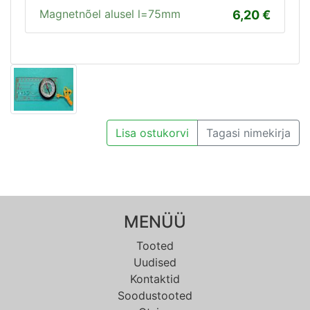
Magnetnõel alusel l=75mm
6,20
Lisa ostukorvi
Tagasi nimekirja
MENÜÜ
Tooted
Uudised
Kontaktid
Soodustooted