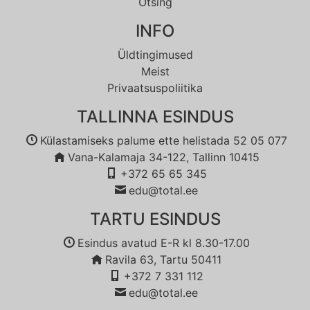
Otsing
INFO
Üldtingimused
Meist
Privaatsuspoliitika
TALLINNA ESINDUS
Külastamiseks palume ette helistada 52 05 077
Vana-Kalamaja 34-122, Tallinn 10415
+372 65 65 345
edu@total.ee
TARTU ESINDUS
Esindus avatud E-R kl 8.30-17.00
Ravila 63, Tartu 50411
+372 7 331 112
edu@total.ee