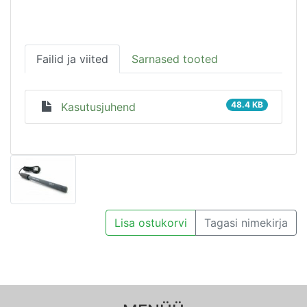
Failid ja viited
Sarnased tooted
48.4 KB
Kasutusjuhend
Lisa ostukorvi
Tagasi nimekirja