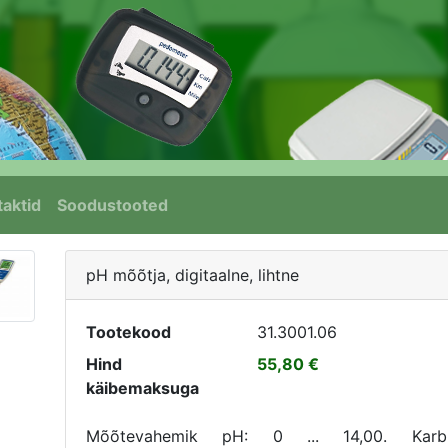
aktid
Soodustooted
pH mõõtja, digitaalne, lihtne
Tootekood
31.3001.06
Hind
55,80
käibemaksuga
Mõõtevahemik pH: 0 ... 14,00. Karb