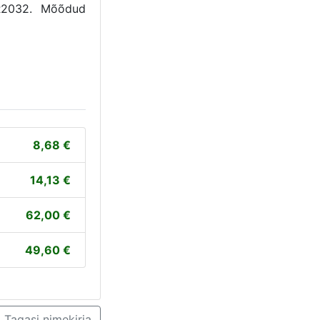
CR2032.
Mõõdud
8,68
14,13
62,00
49,60
Tagasi nimekirja