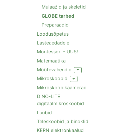
Mulaažid ja skeletid
GLOBE tarbed
Preparaadid
Loodusõpetus
Lasteaedadele
Montessori - UUS!
Matemaatika
Mõõtevahendid
Toggle Dropdown
Mikroskoobid
Toggle Dropdown
Mikroskoobikaamerad
DINO-LITE
digitaalmikroskoobid
Luubid
Teleskoobid ja binoklid
KERN elektronkaalud