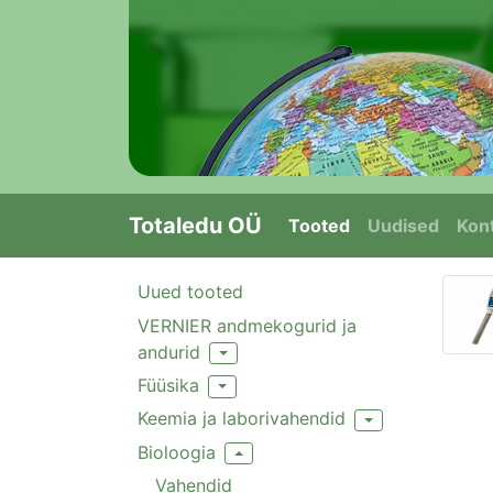
Totaledu OÜ
Tooted
Uudised
Kont
Uued tooted
VERNIER andmekogurid ja
andurid
Toggle Dropdown
Füüsika
Toggle Dropdown
Keemia ja laborivahendid
Toggle Dropdown
Bioloogia
Toggle Dropdown
Vahendid