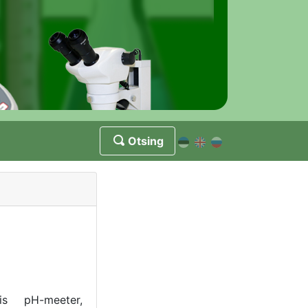
Otsing
is
pH-meeter,