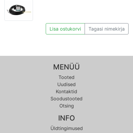
Lisa ostukorvi
Tagasi nimekirja
MENÜÜ
Tooted
Uudised
Kontaktid
Soodustooted
Otsing
INFO
Üldtingimused