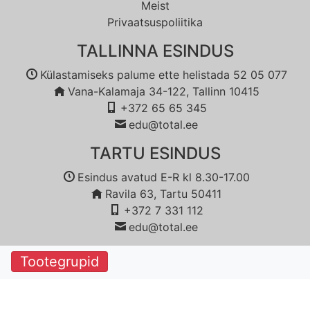
Meist
Privaatsuspoliitika
TALLINNA ESINDUS
Külastamiseks palume ette helistada 52 05 077
Vana-Kalamaja 34-122, Tallinn 10415
+372 65 65 345
edu@total.ee
TARTU ESINDUS
Esindus avatud E-R kl 8.30-17.00
Ravila 63, Tartu 50411
+372 7 331 112
edu@total.ee
Tootegrupid
© 2018 Copyright:
Reboot OÜ