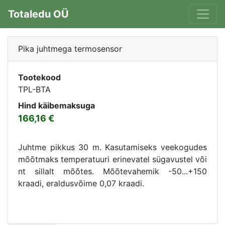
Totaledu OÜ
Pika juhtmega termosensor
Tootekood
TPL-BTA
Hind käibemaksuga
166,16
Juhtme pikkus 30 m. Kasutamiseks veekogudes
mõõtmaks temperatuuri erinevatel sügavustel või
nt sillalt mõõtes. Mõõtevahemik -50...+150
kraadi, eraldusvõime 0,07 kraadi.