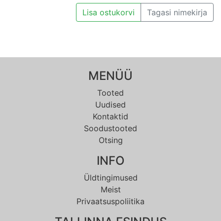
Lisa ostukorvi
Tagasi nimekirja
MENÜÜ
Tooted
Uudised
Kontaktid
Soodustooted
Otsing
INFO
Üldtingimused
Meist
Privaatsuspoliitika