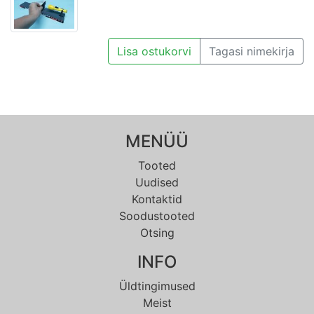
Lisa ostukorvi
Tagasi nimekirja
MENÜÜ
Tooted
Uudised
Kontaktid
Soodustooted
Otsing
INFO
Üldtingimused
Meist