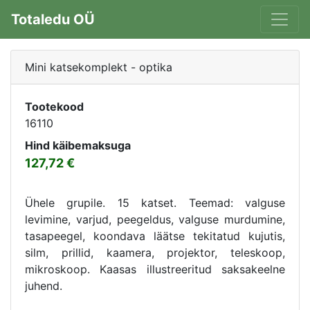
Totaledu OÜ
Mini katsekomplekt - optika
Tootekood
16110
Hind käibemaksuga
127,72
Ühele grupile. 15 katset. Teemad: valguse
levimine, varjud, peegeldus, valguse murdumine,
tasapeegel, koondava läätse tekitatud kujutis,
silm, prillid, kaamera, projektor, teleskoop,
mikroskoop. Kaasas illustreeritud saksakeelne
juhend.