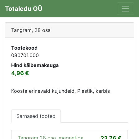
Totaledu OÜ
Tangram, 28 osa
Tootekood
080701.000
Hind käibemaksuga
4,96
Koosta erinevaid kujundeid. Plastik, karbis
Sarnased tooted
Tangram 28 osa, magnetiga
23,76