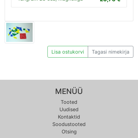
Lisa ostukorvi
Tagasi nimekirja
MENÜÜ
Tooted
Uudised
Kontaktid
Soodustooted
Otsing