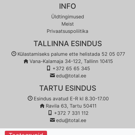
INFO
Üldtingimused
Meist
Privaatsuspoliitika
TALLINNA ESINDUS
Külastamiseks palume ette helistada 52 05 077
Vana-Kalamaja 34-122, Tallinn 10415
+372 65 65 345
edu@total.ee
TARTU ESINDUS
Esindus avatud E-R kl 8.30-17.00
Ravila 63, Tartu 50411
+372 7 331 112
edu@total.ee