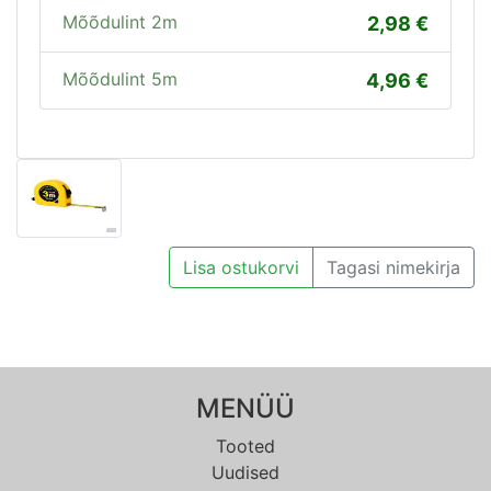
Mõõdulint 2m
2,98
Mõõdulint 5m
4,96
Lisa ostukorvi
Tagasi nimekirja
MENÜÜ
Tooted
Uudised