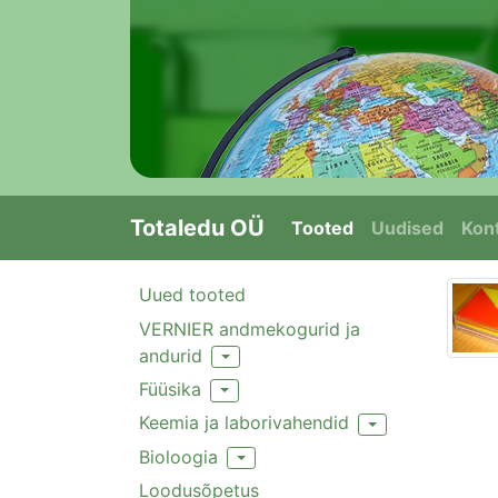
Totaledu OÜ
Tooted
Uudised
Kont
Uued tooted
VERNIER andmekogurid ja
andurid
Toggle Dropdown
Füüsika
Toggle Dropdown
Keemia ja laborivahendid
Toggle Dropdown
Bioloogia
Toggle Dropdown
Loodusõpetus