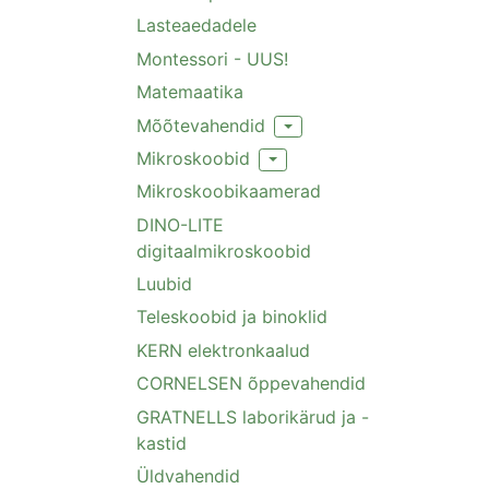
Lasteaedadele
Montessori - UUS!
Matemaatika
Mõõtevahendid
Toggle Dropdown
Mikroskoobid
Toggle Dropdown
Mikroskoobikaamerad
DINO-LITE
digitaalmikroskoobid
Luubid
Teleskoobid ja binoklid
KERN elektronkaalud
CORNELSEN õppevahendid
GRATNELLS laborikärud ja -
kastid
Üldvahendid