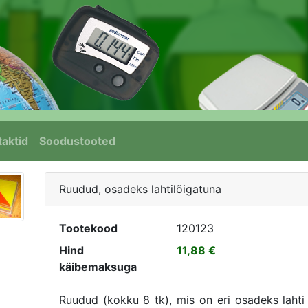
aktid
Soodustooted
Ruudud, osadeks lahtilõigatuna
Tootekood
120123
Hind
11,88
käibemaksuga
Ruudud (kokku 8 tk), mis on eri osadeks lahti