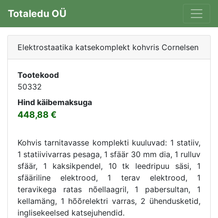
Totaledu OÜ
Elektrostaatika katsekomplekt kohvris Cornelsen
Tootekood
50332
Hind käibemaksuga
448,88
Kohvis tarnitavasse komplekti kuuluvad: 1 statiiv,
1 statiivivarras pesaga, 1 sfäär 30 mm dia, 1 rulluv
sfäär, 1 kaksikpendel, 10 tk leedripuu säsi, 1
sfääriline elektrood, 1 terav elektrood, 1
teravikega ratas nõellaagril, 1 pabersultan, 1
kellamäng, 1 hõõrelektri varras, 2 ühendusketid,
inglisekeelsed katsejuhendid.