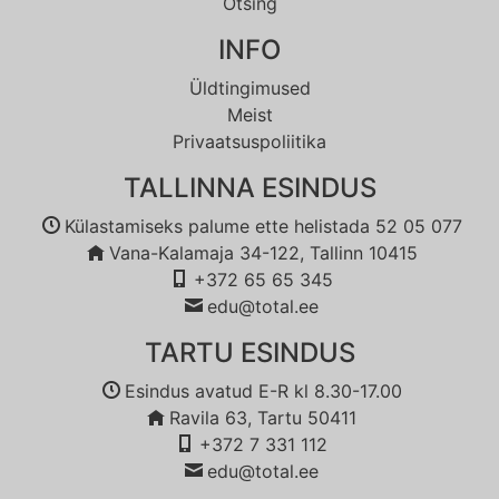
Otsing
INFO
Üldtingimused
Meist
Privaatsuspoliitika
TALLINNA ESINDUS
Külastamiseks palume ette helistada 52 05 077
Vana-Kalamaja 34-122, Tallinn 10415
+372 65 65 345
edu@total.ee
TARTU ESINDUS
Esindus avatud E-R kl 8.30-17.00
Ravila 63, Tartu 50411
+372 7 331 112
edu@total.ee