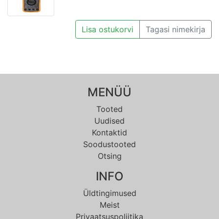
Lisa ostukorvi
Tagasi nimekirja
MENÜÜ
Tooted
Uudised
Kontaktid
Soodustooted
Otsing
INFO
Üldtingimused
Meist
Privaatsuspoliitika