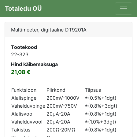
Totaledu OÜ
Multimeeter, digitaalne DT9201A
Tootekood
22-323
Hind käibemaksuga
21,08
Funktsioon
Piirkond
Täpsus
Alalispinge
200mV-1000V
±(0.5%+1dgt)
Vahelduvpinge
200mV-750V
±(0.8%+3dgt)
Alalisvool
20µA-20A
±(0.8%+1dgt)
Vahelduvvool
20µA-20A
±(1.0%+3dgt)
Takistus
200Ω-20MΩ
±(0.8%+1dgt)