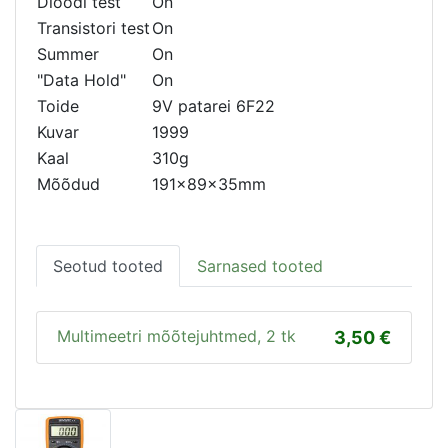
Dioodi test
On
Transistori test
On
Summer
On
"Data Hold"
On
Toide
9V patarei 6F22
Kuvar
1999
Kaal
310g
Mõõdud
191×89×35mm
Seotud tooted
Sarnased tooted
Multimeetri mõõtejuhtmed, 2 tk
3,50