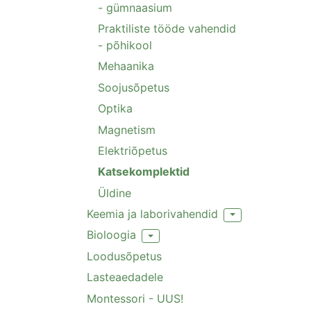
- gümnaasium
Praktiliste tööde vahendid
- põhikool
Mehaanika
Soojusõpetus
Optika
Magnetism
Elektriõpetus
Katsekomplektid
Üldine
Keemia ja laborivahendid
Toggle Dropdown
Bioloogia
Toggle Dropdown
Loodusõpetus
Lasteaedadele
Montessori - UUS!