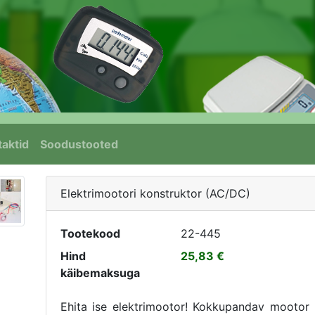
aktid
Soodustooted
Elektrimootori konstruktor (AC/DC)
Tootekood
22-445
Hind
25,83
käibemaksuga
Ehita ise elektrimootor! Kokkupandav mootor 