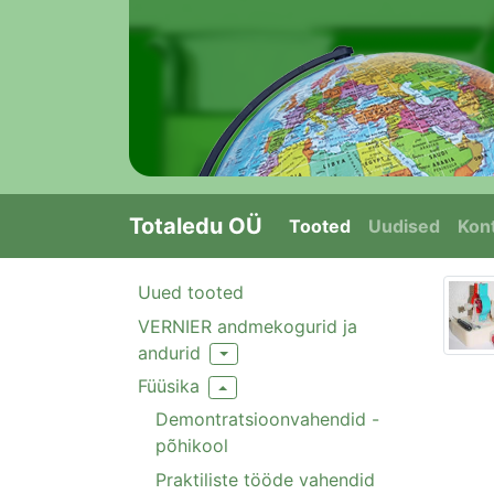
Totaledu OÜ
Tooted
Uudised
Kont
Uued tooted
VERNIER andmekogurid ja
andurid
Toggle Dropdown
Füüsika
Toggle Dropdown
Demontratsioonvahendid -
põhikool
Praktiliste tööde vahendid