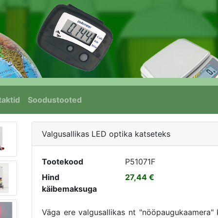
aktid
Soodustooted
Valgusallikas LED optika katseteks
Tootekood
P51071F
Hind
27,44
käibemaksuga
Väga ere valgusallikas nt "nööpaugukaamera" k