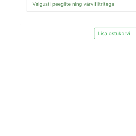
Valgusti peeglite ning värvifiltritega
Lisa ostukorvi
TALLINNA ESINDUS
mused
Külastamiseks palume ette helistada 
Vana-Kalamaja 34-122, Tallinn 10415