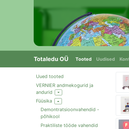
Totaledu OÜ
Tooted
Uudised
Kont
Uued tooted
VERNIER andmekogurid ja
andurid
Toggle Dropdown
Füüsika
Toggle Dropdown
Demontratsioonvahendid -
põhikool
Praktiliste tööde vahendid