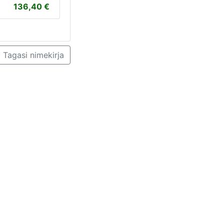
136,40
Tagasi nimekirja
TARTU ESINDUS
52 05 077
Esindus avatud E-R kl 8.30-17.00
Ravila 63, Tartu 50411