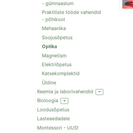
- gümnaasium
Praktiliste tööde vahendid
- põhikool
Mehaanika
Soojusõpetus
Optika
Magnetism
Elektriõpetus
Katsekomplektid
Üldine
Keemia ja laborivahendid
Toggle Dropdown
Bioloogia
Toggle Dropdown
Loodusõpetus
Lasteaedadele
Montessori - UUS!