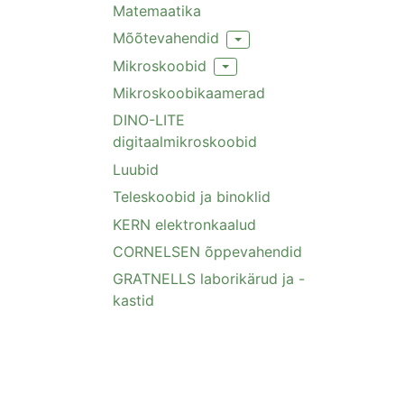
Matemaatika
Mõõtevahendid
Toggle Dropdown
Mikroskoobid
Toggle Dropdown
Mikroskoobikaamerad
DINO-LITE
digitaalmikroskoobid
Luubid
Teleskoobid ja binoklid
KERN elektronkaalud
CORNELSEN õppevahendid
GRATNELLS laborikärud ja -
kastid
Üldvahendid
Distantsõppe vahendid
MENÜÜ
INFO
Ohutus
Tooted
Üldtingi
Uudised
Meist