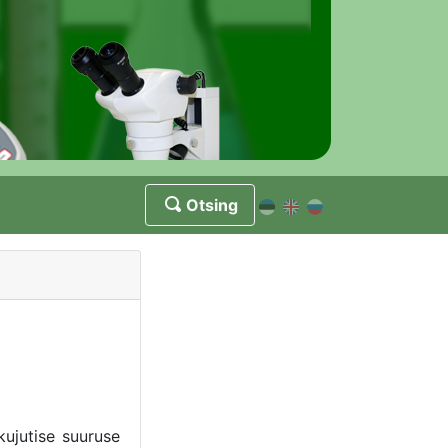
Otsing
ujutise suuruse