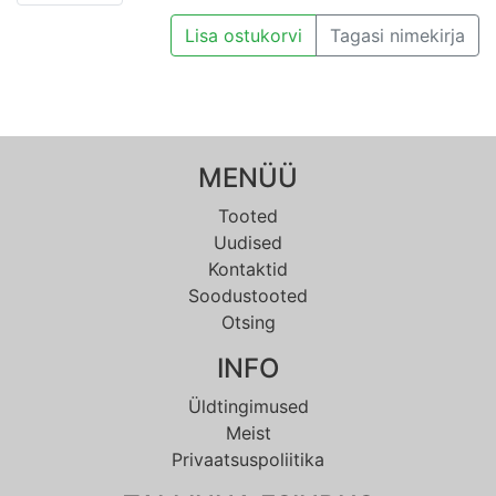
Lisa ostukorvi
Tagasi nimekirja
MENÜÜ
Tooted
Uudised
Kontaktid
Soodustooted
Otsing
INFO
Üldtingimused
Meist
Privaatsuspoliitika