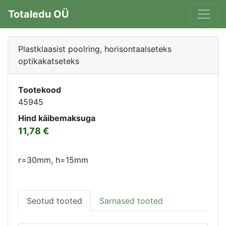
Totaledu OÜ
Plastklaasist poolring, horisontaalseteks
optikakatseteks
Tootekood
45945
Hind käibemaksuga
11,78
r=30mm, h=15mm
Seotud tooted
Sarnased tooted