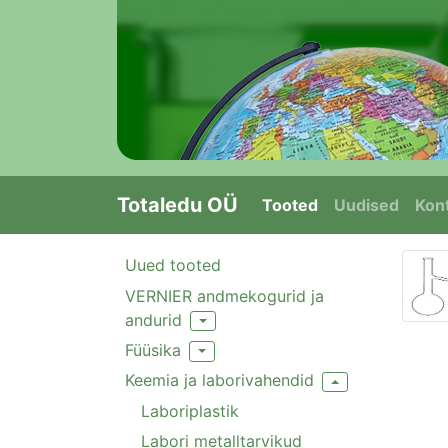
Totaledu OÜ
Tooted
Uudised
Kont
Uued tooted
VERNIER andmekogurid ja
andurid
Toggle Dropdown
Füüsika
Toggle Dropdown
Keemia ja laborivahendid
Toggle Dropdown
Laboriplastik
Labori metalltarvikud