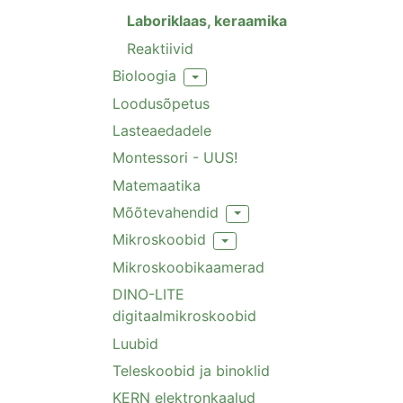
Laboriklaas, keraamika
Reaktiivid
Bioloogia
Toggle Dropdown
Loodusõpetus
Lasteaedadele
Montessori - UUS!
Matemaatika
Mõõtevahendid
Toggle Dropdown
Mikroskoobid
Toggle Dropdown
Mikroskoobikaamerad
DINO-LITE
digitaalmikroskoobid
Luubid
Teleskoobid ja binoklid
KERN elektronkaalud