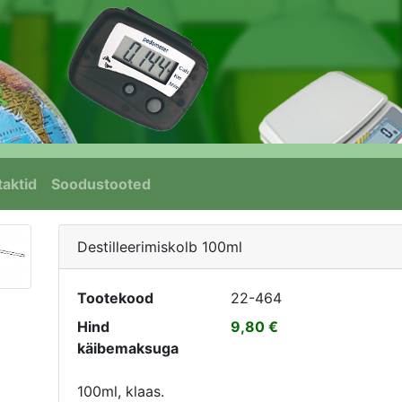
aktid
Soodustooted
Destilleerimiskolb 100ml
Tootekood
22-464
Hind
9,80
käibemaksuga
100ml, klaas.