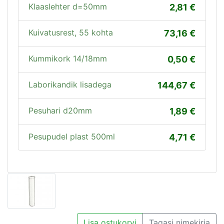
Klaaslehter d=50mm
2,81
Kuivatusrest, 55 kohta
73,16
Kummikork 14/18mm
0,50
Laborikandik lisadega
144,67
Pesuhari d20mm
1,89
Pesupudel plast 500ml
4,71
Lisa ostukorvi
Tagasi nimekirja