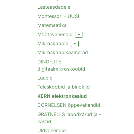
Lasteaedadele
Montessori - UUS!
Matemaatika
Mõõtevahendid
Toggle Dropdown
Mikroskoobid
Toggle Dropdown
Mikroskoobikaamerad
DINO-LITE
digitaalmikroskoobid
Luubid
Teleskoobid ja binoklid
KERN elektronkaalud
CORNELSEN õppevahendid
GRATNELLS laborikärud ja -
kastid
Üldvahendid