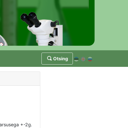
Otsing
arsusega +-2g.