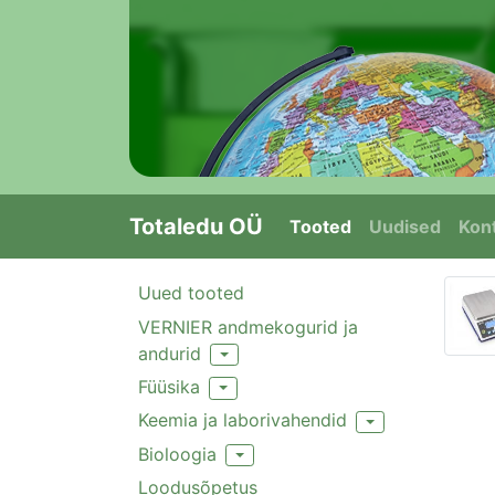
Totaledu OÜ
Tooted
Uudised
Kont
Uued tooted
VERNIER andmekogurid ja
andurid
Toggle Dropdown
Füüsika
Toggle Dropdown
Keemia ja laborivahendid
Toggle Dropdown
Bioloogia
Toggle Dropdown
Loodusõpetus