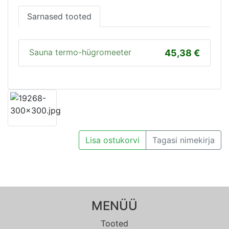
Sarnased tooted
Sauna termo-hügromeeter
45,38
Lisa ostukorvi
Tagasi nimekirja
MENÜÜ
Tooted