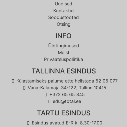
Uudised
Kontaktid
Soodustooted
Otsing
INFO
Üldtingimused
Meist
Privaatsuspoliitika
TALLINNA ESINDUS
Külastamiseks palume ette helistada 52 05 077
Vana-Kalamaja 34-122, Tallinn 10415
+372 65 65 345
edu@total.ee
TARTU ESINDUS
Esindus avatud E-R kl 8.30-17.00