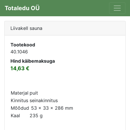
Totaledu OÜ
Liivakell sauna
Tootekood
40.1046
Hind käibemaksuga
14,63
Materjal
puit
Kinnitus
seinakinnitus
Mõõdud
53 x 33 x 286 mm
Kaal
235 g