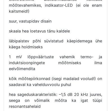
mõõtevahemikes, indikaator-LED (ei ole enam
kaitsmeid!)
suur, vastupidav disain
skaala hea loetavus tänu kaldele
läbipaistev põhi süvistatud käepidemega ühe
käega hoidmiseks
1 mV lõppväärtuste vahemik termo- ja
induktsioonpingete mõõtmiseks ilma
eelvõimendita
kõik mõõtepiirkonnad (isegi madalad voolud!) on
saadaval ka vahelduvvoolu puhul
hea sageduskarakteristik: –1,5 dB 20 kHz juures,
seega on võimalik mõõta ka igat tüüpi
resonantsahelaid