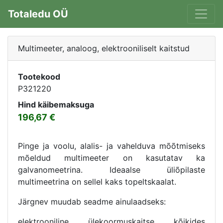
Totaledu OÜ
Multimeeter, analoog, elektrooniliselt kaitstud
Tootekood
P321220
Hind käibemaksuga
196,67
Pinge ja voolu, alalis- ja vahelduva mõõtmiseks
mõeldud multimeeter on kasutatav ka
galvanomeetrina. Ideaalse üliõpilaste
multimeetrina on sellel kaks topeltskaalat.
Järgnev muudab seadme ainulaadseks:
elektrooniline ülekoormuskaitse kõikides