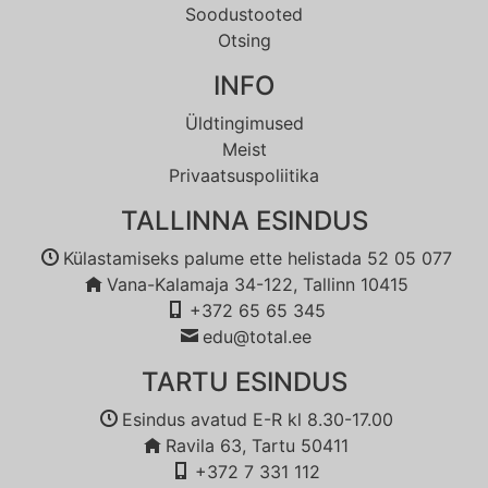
Soodustooted
Otsing
INFO
Üldtingimused
Meist
Privaatsuspoliitika
TALLINNA ESINDUS
Külastamiseks palume ette helistada 52 05 077
Vana-Kalamaja 34-122, Tallinn 10415
+372 65 65 345
edu@total.ee
TARTU ESINDUS
Esindus avatud E-R kl 8.30-17.00
Ravila 63, Tartu 50411
+372 7 331 112