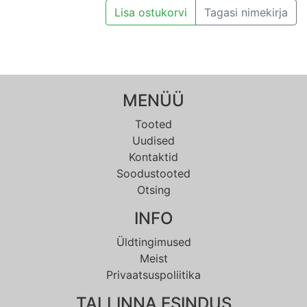
Lisa ostukorvi
Tagasi nimekirja
MENÜÜ
Tooted
Uudised
Kontaktid
Soodustooted
Otsing
INFO
Üldtingimused
Meist
Privaatsuspoliitika
TALLINNA ESINDUS