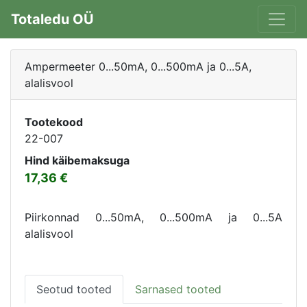
Totaledu OÜ
Ampermeeter 0...50mA, 0...500mA ja 0...5A,
alalisvool
Tootekood
22-007
Hind käibemaksuga
17,36
Piirkonnad 0...50mA, 0...500mA ja 0...5A
alalisvool
Seotud tooted
Sarnased tooted