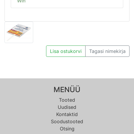
Win
Lisa ostukorvi
Tagasi nimekirja
MENÜÜ
Tooted
Uudised
Kontaktid
Soodustooted
Otsing