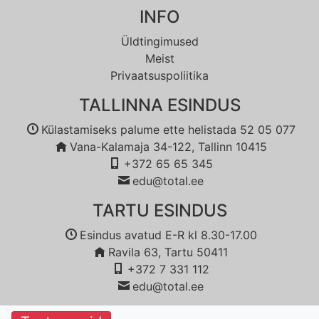
INFO
Üldtingimused
Meist
Privaatsuspoliitika
TALLINNA ESINDUS
Külastamiseks palume ette helistada 52 05 077
Vana-Kalamaja 34-122, Tallinn 10415
+372 65 65 345
edu@total.ee
TARTU ESINDUS
Esindus avatud E-R kl 8.30-17.00
Ravila 63, Tartu 50411
+372 7 331 112
edu@total.ee