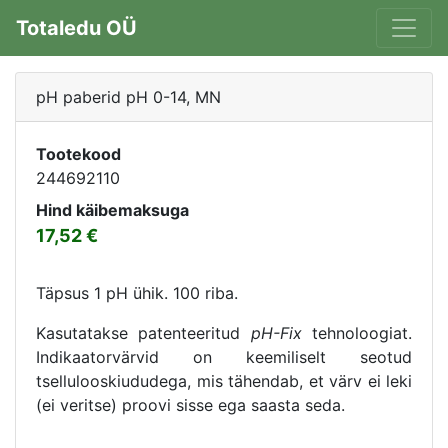
Totaledu OÜ
pH paberid pH 0-14, MN
Tootekood
244692110
Hind käibemaksuga
17,52
Täpsus 1 pH ühik. 100 riba.
Kasutatakse patenteeritud
pH-Fix
tehnoloogiat.
Indikaatorvärvid on keemiliselt seotud
tsellulooskiududega, mis tähendab, et värv ei leki
(ei veritse) proovi sisse ega saasta seda.