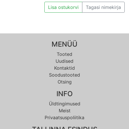
Lisa ostukorvi
Tagasi nimekirja
MENÜÜ
Tooted
Uudised
Kontaktid
Soodustooted
Otsing
INFO
Üldtingimused
Meist
Privaatsuspoliitika