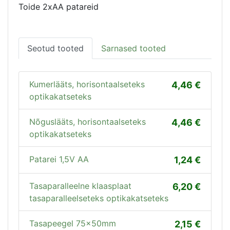
Toide 2xAA patareid
Seotud tooted
Sarnased tooted
Kumerlääts, horisontaalseteks
4,46
optikakatseteks
Nõguslääts, horisontaalseteks
4,46
optikakatseteks
Patarei 1,5V AA
1,24
Tasaparalleelne klaasplaat
6,20
tasaparalleelseteks optikakatseteks
Tasapeegel 75x50mm
2,15