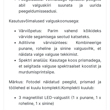
abil valguskiiri suunata ja uurida
peegeldumisseadusi.
Kasutusvõimalused valguskoonusega:
Värviõpetus: Parim vahend kõikideks
värvide segamisega seotud katseteks.
Aditiivne värvisüntees: Kombineerige
punane, roheline ja sinine valgusvihk, et
näidata valge valguse tekkimist.
Spektri analüüs: Kasutage koos prismadega,
et selgitada valguse spektraalset koostist ja
murdumisprintsiipe.
Märkus: Fotodel näidatud peeglid, prismad ja
töölehed ei kuulu komplekti.Komplekti kuulub:
3 magnetilist LED-valgustit (1 x punane, 1 x
roheline, 1 x sinine)