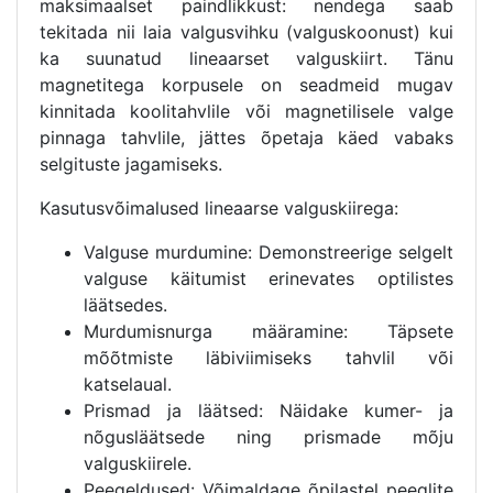
maksimaalset paindlikkust: nendega saab
tekitada nii laia valgusvihku (valguskoonust) kui
ka suunatud lineaarset valguskiirt. Tänu
magnetitega korpusele on seadmeid mugav
kinnitada koolitahvlile või magnetilisele valge
pinnaga tahvlile, jättes õpetaja käed vabaks
selgituste jagamiseks.
Kasutusvõimalused lineaarse valguskiirega:
Valguse murdumine: Demonstreerige selgelt
valguse käitumist erinevates optilistes
läätsedes.
Murdumisnurga määramine: Täpsete
mõõtmiste läbiviimiseks tahvlil või
katselaual.
Prismad ja läätsed: Näidake kumer- ja
nõgusläätsede ning prismade mõju
valguskiirele.
Peegeldused: Võimaldage õpilastel peeglite