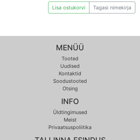
Lisa ostukorvi
Tagasi nimekirja
MENÜÜ
Tooted
Uudised
Kontaktid
Soodustooted
Otsing
INFO
Üldtingimused
Meist
Privaatsuspoliitika