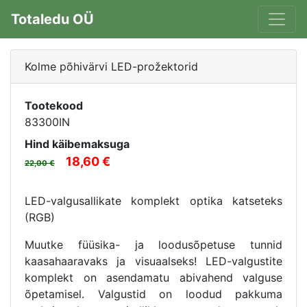
Totaledu OÜ
Kolme põhivärvi LED-prožektorid
Tootekood
83300IN
Hind käibemaksuga
18,60
22,00
LED-valgusallikate komplekt optika katseteks
(RGB)
Muutke füüsika- ja loodusõpetuse tunnid
kaasahaaravaks ja visuaalseks! LED-valgustite
komplekt on asendamatu abivahend valguse
õpetamisel. Valgustid on loodud pakkuma