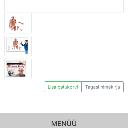
Lisa ostukorvi
Tagasi nimekirja
MENÜÜ