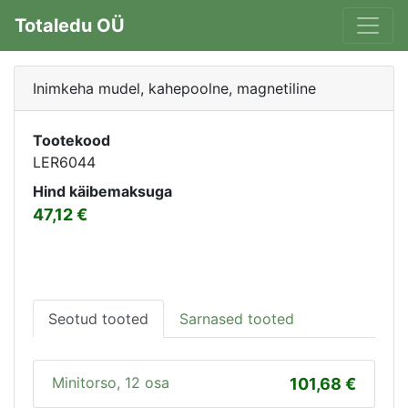
Totaledu OÜ
Inimkeha mudel, kahepoolne, magnetiline
Tootekood
LER6044
Hind käibemaksuga
47,12
Seotud tooted
Sarnased tooted
Minitorso, 12 osa
101,68