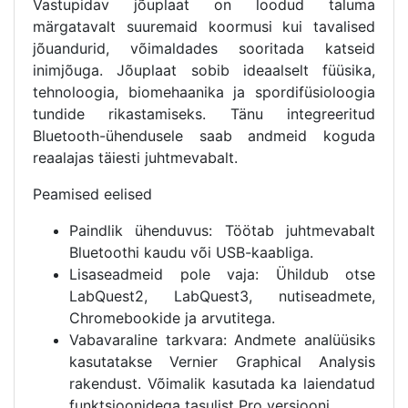
Vastupidav jõuplaat on loodud taluma
märgatavalt suuremaid koormusi kui tavalised
jõuandurid, võimaldades sooritada katseid
inimjõuga. Jõuplaat sobib ideaalselt füüsika,
tehnoloogia, biomehaanika ja spordifüsioloogia
tundide rikastamiseks. Tänu integreeritud
Bluetooth-ühendusele saab andmeid koguda
reaalajas täiesti juhtmevabalt.
Peamised eelised
Paindlik ühenduvus: Töötab juhtmevabalt
Bluetoothi kaudu või USB-kaabliga.
Lisaseadmeid pole vaja: Ühildub otse
LabQuest2, LabQuest3, nutiseadmete,
Chromebookide ja arvutitega.
Vabavaraline tarkvara: Andmete analüüsiks
kasutatakse Vernier Graphical Analysis
rakendust. Võimalik kasutada ka laiendatud
funktsioonidega tasulist Pro versiooni.