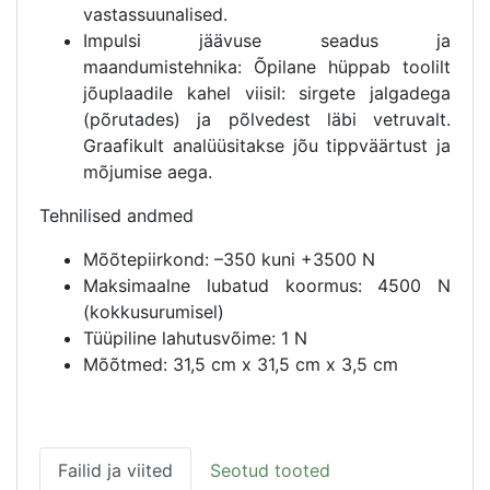
vastassuunalised.
Impulsi jäävuse seadus ja
maandumistehnika: Õpilane hüppab toolilt
jõuplaadile kahel viisil: sirgete jalgadega
(põrutades) ja põlvedest läbi vetruvalt.
Graafikult analüüsitakse jõu tippväärtust ja
mõjumise aega.
Tehnilised andmed
Mõõtepiirkond: –350 kuni +3500 N
Maksimaalne lubatud koormus: 4500 N
(kokkusurumisel)
Tüüpiline lahutusvõime: 1 N
Mõõtmed: 31,5 cm x 31,5 cm x 3,5 cm
Failid ja viited
Seotud tooted