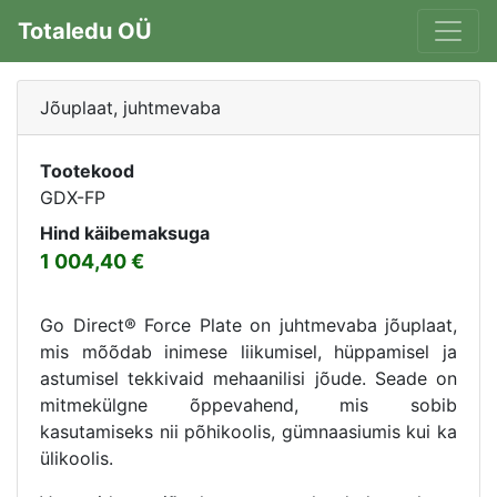
Totaledu OÜ
Jõuplaat, juhtmevaba
Tootekood
GDX-FP
Hind käibemaksuga
1 004,40
Go Direct® Force Plate on juhtmevaba jõuplaat,
mis mõõdab inimese liikumisel, hüppamisel ja
astumisel tekkivaid mehaanilisi jõude. Seade on
mitmekülgne õppevahend, mis sobib
kasutamiseks nii põhikoolis, gümnaasiumis kui ka
ülikoolis.