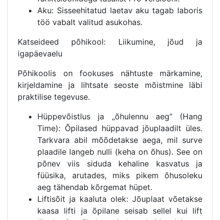
Aku: Sisseehitatud laetav aku tagab laboris
töö vabalt valitud asukohas.
Katseideed põhikool: Liikumine, jõud ja
igapäevaelu
Põhikoolis on fookuses nähtuste märkamine,
kirjeldamine ja lihtsate seoste mõistmine läbi
praktilise tegevuse.
Hüppevõistlus ja „õhulennu aeg“ (Hang
Time): Õpilased hüppavad jõuplaadilt üles.
Tarkvara abil mõõdetakse aega, mil surve
plaadile langeb nulli (keha on õhus). See on
põnev viis siduda kehaline kasvatus ja
füüsika, arutades, miks pikem õhusoleku
aeg tähendab kõrgemat hüpet.
Liftisõit ja kaaluta olek: Jõuplaat võetakse
kaasa lifti ja õpilane seisab sellel kui lift