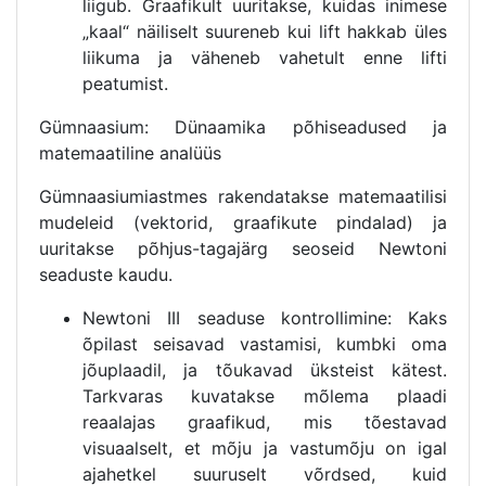
liigub. Graafikult uuritakse, kuidas inimese
„kaal“ näiliselt suureneb kui lift hakkab üles
liikuma ja väheneb vahetult enne lifti
peatumist.
Gümnaasium: Dünaamika põhiseadused ja
matemaatiline analüüs
Gümnaasiumiastmes rakendatakse matemaatilisi
mudeleid (vektorid, graafikute pindalad) ja
uuritakse põhjus-tagajärg seoseid Newtoni
seaduste kaudu.
Newtoni III seaduse kontrollimine: Kaks
õpilast seisavad vastamisi, kumbki oma
jõuplaadil, ja tõukavad üksteist kätest.
Tarkvaras kuvatakse mõlema plaadi
reaalajas graafikud, mis tõestavad
visuaalselt, et mõju ja vastumõju on igal
ajahetkel suuruselt võrdsed, kuid